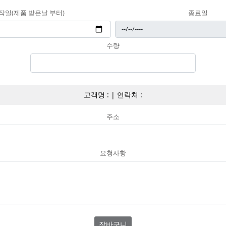
작일(제품 받은날 부터)
종료일
수량
고객명 :
|
연락처 :
주소
요청사항
장바구니